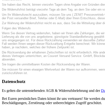
Sie haben das Recht, binnen vierzehn Tagen ohne Angabe von Gründen dies
Die Widerrufsfrist beträgt vierzehn Tage ab dem Tag, an dem Sie oder ein vo
Um Ihr Widerrufsrecht auszuüben, müssen Sie uns ( ZENIT Pressevertrieb Gm
der Post versandter Brief, Telefax oder E-Mail) über Ihren Entschluss, dies
Zur Wahrung der Widerrufsfrist reicht es aus, dass Sie die Mitteilung über 
Folgen des Widerrufs
Wenn Sie diesen Vertrag widerrufen, haben wir Ihnen alle Zahlungen, die wir
Lieferung als die von uns angebotene, günstigste Standardlieferung gewähl
uns eingegangen ist. Für diese Rückzahlung verwenden wir dasselbe Zahlung
Fall werden Ihnen wegen dieser Rückzahlung Entgelte berechnet. Wir könne
haben, je nachdem, welches der frühere Zeitpunkt ist.
Die Rücksendung der erhaltenen Zeitschriften ist nicht erforderlich. Alle 
dieses Vertrages unterrichten, an Couvert Versand Service GmbH, Blockdam
absenden.
Sie tragen die unmittelbaren Kosten der Rücksendung der Waren.
Sie müssen für einen etwaigen Wertverlust der Waren nur aufkommen, wenn
zurückzuführen ist.
Datenschutz
Es gelten die untenstehenden AGB & Widerrufsbelehrung und der
Da
Bei Euren persönlichen Daten könnt ihr uns vertrauen! Sie werden d
Beschädigungen, Zerstörung oder unberechtigten Zugriff geschützt.