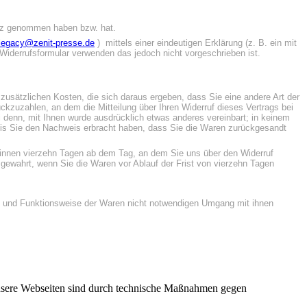
sitz genommen haben bzw. hat.
legacy@zenit-presse.de
) mittels einer eindeutigen Erklärung (z. B. ein mit
r-Widerrufsformular verwenden das jedoch nicht vorgeschrieben ist.
 zusätzlichen Kosten, die sich daraus ergeben, dass Sie eine andere Art der
kzuzahlen, an dem die Mitteilung über Ihren Widerruf dieses Vertrags bei
 denn, mit Ihnen wurde ausdrücklich etwas anderes vereinbart; in keinem
bis Sie den Nachweis erbracht haben, dass Sie die Waren zurückgesandt
s binnen vierzehn Tagen ab dem Tag, an dem Sie uns über den Widerruf
ewahrt, wenn Sie die Waren vor Ablauf der Frist von vierzehn Tagen
en und Funktionsweise der Waren nicht notwendigen Umgang mit ihnen
 Unsere Webseiten sind durch technische Maßnahmen gegen