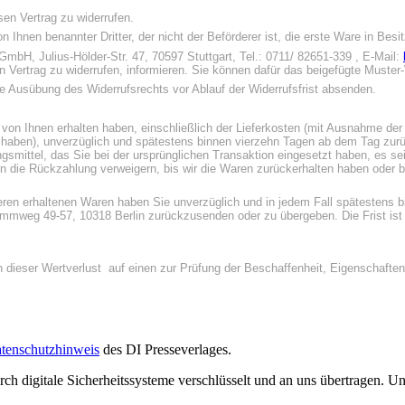
en Vertrag zu widerrufen.
n Ihnen benannter Dritter, der nicht der Beförderer ist, die erste Ware in Be
bH, Julius-Hölder-Str. 47, 70597 Stuttgart, Tel.: 0711/ 82651-339 , E-Mail:
en Vertrag zu widerrufen, informieren. Sie können dafür das beigefügte Muste
die Ausübung des Widerrufsrechts vor Ablauf der Widerrufsfrist absenden.
 von Ihnen erhalten haben, einschließlich der Lieferkosten (mit Ausnahme der
t haben), unverzüglich und spätestens binnen vierzehn Tagen ab dem Tag zurüc
smittel, das Sie bei der ursprünglichen Transaktion eingesetzt haben, es sei
n die Rückzahlung verweigern, bis wir die Waren zurückerhalten haben oder 
anderen erhaltenen Waren haben Sie unverzüglich und in jedem Fall spätesten
mweg 49-57, 10318 Berlin zurückzusenden oder zu übergeben. Die Frist ist g
 dieser Wertverlust auf einen zur Prüfung der Beschaffenheit, Eigenschaft
tenschutzhinweis
des DI Presseverlages.
urch digitale Sicherheitssysteme verschlüsselt und an uns übertragen.