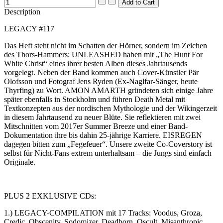
Description
LEGACY #117
Das Heft steht nicht im Schatten der Hörner, sondern im Zeichen
des Thors-Hammers: UNLEASHED haben mit „The Hunt For
White Christ“ eines ihrer besten Alben dieses Jahrtausends
vorgelegt. Neben der Band kommen auch Cover-Künstler Pär
Olofsson und Fotograf Jens Ryden (Ex-Naglfar-Sänger, heute
Thyrfing) zu Wort. AMON AMARTH gründeten sich einige Jahre
später ebenfalls in Stockholm und führen Death Metal mit
Textkonzepten aus der nordischen Mythologie und der Wikingerzeit
in diesem Jahrtausend zu neuer Blüte. Sie reflektieren mit zwei
Mitschnitten vom 2017er Summer Breeze und einer Band-
Dokumentation ihre bis dahin 25-jährige Karriere. EISREGEN
dagegen bitten zum „Fegefeuer“. Unsere zweite Co-Coverstory ist
selbst für Nicht-Fans extrem unterhaltsam – die Jungs sind einfach
Originale.
PLUS 2 EXKLUSIVE CDs:
1.) LEGACY-COMPILATION mit 17 Tracks: Voodus, Groza,
Credic, Obscenity, Sodomizer, Deadborn, Oscult, Misanthropic