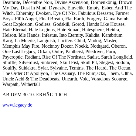
Deathrite, Décembre Noir, Divine Ascension, Dornenkönig, Drown
My Day, Dust In Mind, Dynazty, Eluveitie, Empty, Esben And The
Witch, Ethernity, Evoken, Eye Of Nix, Fabulous Desaster, Farmer
Boys, Fifth Angel, Final Breath, Flat Earth, Forgery, Gama Bomb,
Goat Explosion, Godless, Godskill, Gorod, Hands Like Houses,
Hate Eternal, Hate Legions, Hate Squad, Hatesphere, Heidra,
Helsott, Idle Hands, Infestus, Into Eternity, Kalidia, Kambrium,
Karg, La Muerte, Languish, Lucifers Child, Madog, Master,
Memphis May Fire, Nochnoy Dozor, Noekk, Nothgard, Oberon,
One Last Legacy, Orkan, Outre, Pantheist, Piledriver, Porn,
Psycroptic, Radiant, Rise Of The Northstar, Sadist, Sarah Longfield,
Shuffle, Silverdust, Sinbreed, Skull Fist, Skull Pit, Slegest, Sodom,
Soulfly, Suidakra, Sylar, Sylvaine, Temtris, The Heard, The Ocean,
The Order Of Apollyon, The Ossuary, The Rumjacks, Them, Ultha,
Uncle Acid & The Deadbeats, Unearth, Void, Voracious Scourge,
Warpath, Witherfall
AB DEM 30.10. ERHÄLTLICH
www.legacy.de