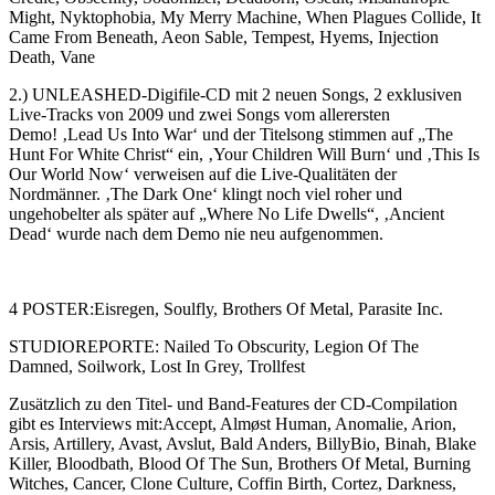
Might, Nyktophobia, My Merry Machine, When Plagues Collide, It
Came From Beneath, Aeon Sable, Tempest, Hyems, Injection
Death, Vane
2.) UNLEASHED-Digifile-CD mit 2 neuen Songs, 2 exklusiven
Live-Tracks von 2009 und zwei Songs vom allerersten
Demo! ‚Lead Us Into War‘ und der Titelsong stimmen auf „The
Hunt For White Christ“ ein, ‚Your Children Will Burn‘ und ‚This Is
Our World Now‘ verweisen auf die Live-Qualitäten der
Nordmänner. ‚The Dark One‘ klingt noch viel roher und
ungehobelter als später auf „Where No Life Dwells“, ‚Ancient
Dead‘ wurde nach dem Demo nie neu aufgenommen.
4 POSTER:Eisregen, Soulfly, Brothers Of Metal, Parasite Inc.
STUDIOREPORTE: Nailed To Obscurity, Legion Of The
Damned, Soilwork, Lost In Grey, Trollfest
Zusätzlich zu den Titel- und Band-Features der CD-Compilation
gibt es Interviews mit:Accept, Almøst Human, Anomalie, Arion,
Arsis, Artillery, Avast, Avslut, Bald Anders, BillyBio, Binah, Blake
Killer, Bloodbath, Blood Of The Sun, Brothers Of Metal, Burning
Witches, Cancer, Clone Culture, Coffin Birth, Cortez, Darkness,