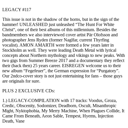
LEGACY #117
This issue is not in the shadow of the horns, but in the sign of the
hammer! UNLEASHED just unleashed “The Hunt For White
Christ“, one of their best albums of this millennium. Besides the
bandmembers we also interviewed cover artist Pär Olofsson and
photographer Jens Ryden (former Naglfar, current Thyrfing
vocalist). AMON AMARTH were formed a few years later in
Stockholm as well. They were leading Death Metal with lyrical
concepts about Northern mythology and vikings to new peaks. With
two gigs from Summer Breeze 2017 and a documentary they reflect
their (back then) 25 years career. EISREGEN welcome us to their
new album “Fegefeuer”, the German expression for “Purgatory”.
Our 2ndco-cover story is not just entertaining for fans – those guys
are originals for sure.
PLUS 2 EXCLUSIVE CDs:
1.) LEGACY-COMPILATION with 17 tracks: Voodus, Groza,
Credic, Obscenity, Sodomizer, Deadborn, Oscult, Misanthropic
Might, Nyktophobia, My Merry Machine, When Plagues Collide, It
Came From Beneath, Aeon Sable, Tempest, Hyems, Injection
Death, Vane