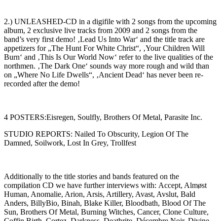
2.) UNLEASHED-CD in a digifile with 2 songs from the upcoming
album, 2 exclusive live tracks from 2009 and 2 songs from the
band’s very first demo! ‚Lead Us Into War‘ and the title track are
appetizers for „The Hunt For White Christ“, ‚Your Children Will
Burn‘ and ‚This Is Our World Now‘ refer to the live qualities of the
northmen. ‚The Dark One‘ sounds way more rough and wild than
on „Where No Life Dwells“, ‚Ancient Dead‘ has never been re-
recorded after the demo!
4 POSTERS:Eisregen, Soulfly, Brothers Of Metal, Parasite Inc.
STUDIO REPORTS: Nailed To Obscurity, Legion Of The
Damned, Soilwork, Lost In Grey, Trollfest
Additionally to the title stories and bands featured on the
compilation CD we have further interviews with: Accept, Almøst
Human, Anomalie, Arion, Arsis, Artillery, Avast, Avslut, Bald
Anders, BillyBio, Binah, Blake Killer, Bloodbath, Blood Of The
Sun, Brothers Of Metal, Burning Witches, Cancer, Clone Culture,
Coffin Birth, Cortez, Darkness, Deathrite, Décembre Noir, Divine