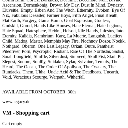
Ascension, Dornenkönig, Drown My Day, Dust In Mind, Dynazty,
Eluveitie, Empty, Esben And The Witch, Ethernity, Evoken, Eye Of
Nix, Fabulous Desaster, Farmer Boys, Fifth Angel, Final Breath,
Flat Earth, Forgery, Gama Bomb, Goat Explosion, Godless,
Godskill, Gorod, Hands Like Houses, Hate Eternal, Hate Legions,
Hate Squad, Hatesphere, Heidra, Helsott, Idle Hands, Infestus, Into
Eternity, Kalidia, Kambrium, Karg, La Muerte, Languish, Lucifers
Child, Madog, Master, Memphis May Fire, Nochnoy Dozor, Noekk,
Nothgard, Oberon, One Last Legacy, Orkan, Outre, Pantheist,
Piledriver, Porn, Psycroptic, Radiant, Rise Of The Northstar, Sadist,
Sarah Longfield, Shuffle, Silverdust, Sinbreed, Skull Fist, Skull Pit,
Slegest, Sodom, Soulfly, Suidakra, Sylar, Sylvaine, Temtris, The
Heard, The Ocean, The Order Of Apollyon, The Ossuary, The
Rumjacks, Them, Ultha, Uncle Acid & The Deadbeats, Unearth,
Void, Voracious Scourge, Warpath, Witherfall
AVAILABLE FROM OCTOBER, 30th
www.legacy.de
VM - Shopping cart
Cart empty