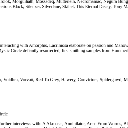
 Krolok, Morguiliath, Mossadeq, Mütterlein, Necromaniac, Negurâ Bun
ious Black, Silenzer, Silverlane, Skillet, This Eternal Decay, Tony M
nt interacting with Amorphis, Lacrimosa elaborate on passion and Manow
Mystic Circle defiantly resurrected, first smithing samples from Hamm
idhra, Vorvaň, Red To Grey, Hawery, Convictors, Spidergawd, Minne
rcle
ve further interviews with: A Akroasis, Annihilator, Arise From Worms,