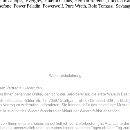
c Autopsy, Evergrey, Hateful Chains, Herman Rarebell, Infected Rain
ne, Power Paladin, Powerwolf, Pure Wrath, Rolo Tomassi, Savatage, S
Widerrufsbelehrung
en Vertrag zu widerrufen.
n Ihnen benannter Dritter, der nicht der Beförderer ist, die erste Ware in Be
bH, Julius-Hölder-Str. 47, 70597 Stuttgart, Tel.: 0711/ 82651-339 , E-Mail:
en Vertrag zu widerrufen, informieren. Sie können dafür das beigefügte Muste
die Ausübung des Widerrufsrechts vor Ablauf der Widerrufsfrist absenden.
 von Ihnen erhalten haben, einschließlich der Lieferkosten (mit Ausnahme der
t haben), unverzüglich und spätestens binnen vierzehn Tagen ab dem Tag zurüc