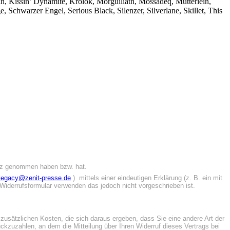
, Kissin’ Dynamite, Krolok, Morguiliath, Mossadeq, Mütterlein,
chwarzer Engel, Serious Black, Silenzer, Silverlane, Skillet, This
sitz genommen haben bzw. hat.
legacy@zenit-presse.de
) mittels einer eindeutigen Erklärung (z. B. ein mit
r-Widerrufsformular verwenden das jedoch nicht vorgeschrieben ist.
 zusätzlichen Kosten, die sich daraus ergeben, dass Sie eine andere Art der
kzuzahlen, an dem die Mitteilung über Ihren Widerruf dieses Vertrags bei