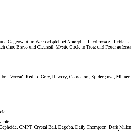
 und Gegenwart im Wechselspiel bei Amorphis, Lacrimosa zu Leidensc
ch ohne Bravo und Clearasil, Mystic Circle in Trotz und Feuer aufer
 Vorvaň, Red To Grey, Hawery, Convictors, Spidergawd, Minneriket
cle
s mit:
, Cepheide, CMPT, Crystal Ball, Dagoba, Daily Thompson, Dark Mille