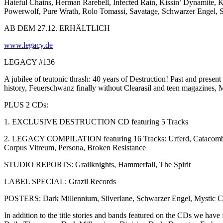
Hateful Chains, Herman Rarebell, Infected Rain, Kissin’ Dynamite,
Powerwolf, Pure Wrath, Rolo Tomassi, Savatage, Schwarzer Engel, Ser
AB DEM 27.12. ERHÄLTLICH
www.legacy.de
LEGACY #136
A jubilee of teutonic thrash: 40 years of Destruction! Past and prese
history, Feuerschwanz finally without Clearasil and teen magazines, 
PLUS 2 CDs:
1. EXCLUSIVE DESTRUCTION CD featuring 5 Tracks
2. LEGACY COMPILATION featuring 16 Tracks: Urferd, Catacomb, Vo
Corpus Vitreum, Persona, Broken Resistance
STUDIO REPORTS: Grailknights, Hammerfall, The Spirit
LABEL SPECIAL: Grazil Records
POSTERS: Dark Millennium, Silverlane, Schwarzer Engel, Mystic Ci
In addition to the title stories and bands featured on the CDs we ha