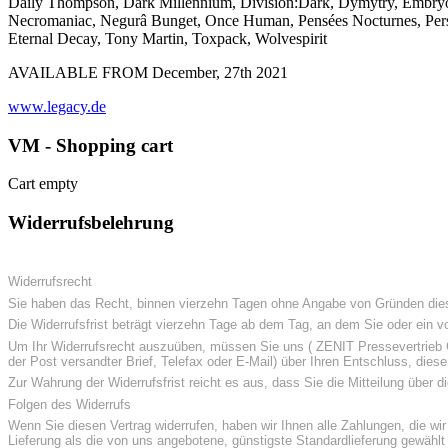
Daily Thompson, Dark Millennium, Division:Dark, Dymytry, Embryoni
Necromaniac, Negurâ Bunget, Once Human, Pensées Nocturnes, Persefo
Eternal Decay, Tony Martin, Toxpack, Wolvespirit
AVAILABLE FROM December, 27th 2021
www.legacy.de
VM - Shopping cart
Cart empty
Widerrufsbelehrung
Widerrufsrecht
Sie haben das Recht, binnen vierzehn Tagen ohne Angabe von Gründen dies
Die Widerrufsfrist beträgt vierzehn Tage ab dem Tag, an dem Sie oder ein vo
Um Ihr Widerrufsrecht auszuüben, müssen Sie uns ( ZENIT Pressevertrieb Gm
der Post versandter Brief, Telefax oder E-Mail) über Ihren Entschluss, dies
Zur Wahrung der Widerrufsfrist reicht es aus, dass Sie die Mitteilung über 
Folgen des Widerrufs
Wenn Sie diesen Vertrag widerrufen, haben wir Ihnen alle Zahlungen, die wir
Lieferung als die von uns angebotene, günstigste Standardlieferung gewähl