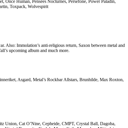
get, Once Human, Pensées Nocturnes, Persefone, Power Paladin,
artin, Toxpack, Wolvespirit
ar. Also: Immolation’s anti-religious return, Saxon between metal and
erfall’s upcoming album and much more.
riket, Asgard, Metal’s Rockbar Allstars, Brunhilde, Max Roxton,
 Blitz Union, Cat O’Nine, Cepheide, CMPT, Crystal Ball, Dagoba,