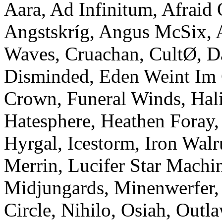
Aara, Ad Infinitum, Afraid
Angstskríg, Angus McSix, 
Waves, Cruachan, CultØ, Da
Disminded, Eden Weint Im 
Crown, Funeral Winds, Hal
Hatesphere, Heathen Foray,
Hyrgal, Icestorm, Iron Walr
Merrin, Lucifer Star Machi
Midjungards, Minenwerfer,
Circle, Nihilo, Osiah, Outla