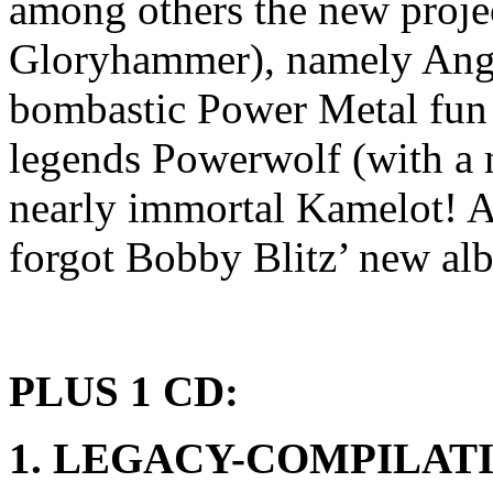
among others the new proje
Gloryhammer), namely Ang
bombastic Power Metal fun w
legends Powerwolf (with a n
nearly immortal Kamelot! A
forgot Bobby Blitz’ new al
PLUS 1 CD:
1. LEGACY-COMPILAT