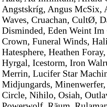
Angstskríg, Angus McSix, 
Waves, Cruachan, CultØ, Da
Disminded, Eden Weint Im 
Crown, Funeral Winds, Hal
Hatesphere, Heathen Foray,
Hyrgal, Icestorm, Iron Walr
Merrin, Lucifer Star Machi
Midjungards, Minenwerfer,
Circle, Nihilo, Osiah, Outla
Powerwolf, Räum, Rulaman,