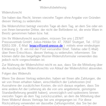
Widerrufsbelehrung
Widerrufsrecht
Sie haben das Recht, binnen vierzehn Tagen ohne Angabe von Gründen
diesen Vertrag zu widerrufen.
Die Widerrufsfrist beträgt vierzehn Tage ab dem Tag, an dem Sie oder ein
von Ihnen benannter Dritter, der nicht der Beförderer ist, die erste Ware in
Besitz genommen haben bzw. hat.
Um Ihr Widerrufsrecht auszuüben, müssen Sie uns ( ZENIT
Pressevertrieb GmbH, Julius-Hölder-Str. 47, 70597 Stuttgart, Tel.: 0711/
82651-339 , E-Mail:
legacy@zenit-presse.de
) mittels einer eindeutigen
Erklärung (z. B. ein mit der Post versandter Brief, Telefax oder E-Mail)
über Ihren Entschluss, diesen Vertrag zu widerrufen, informieren. Sie
können dafür das beigefügte Muster-Widerrufsformular verwenden das
jedoch nicht vorgeschrieben ist.
Zur Wahrung der Widerrufsfrist reicht es aus, dass Sie die Mitteilung über
die Ausübung des Widerrufsrechts vor Ablauf der Widerrufsfrist absenden.
Folgen des Widerrufs
Wenn Sie diesen Vertrag widerrufen, haben wir Ihnen alle Zahlungen, die
wir von Ihnen erhalten haben, einschließlich der Lieferkosten (mit
Ausnahme der zusätzlichen Kosten, die sich daraus ergeben, dass Sie
eine andere Art der Lieferung als die von uns angebotene, günstigste
Standardlieferung gewählt haben), unverzüglich und spätestens binnen
vierzehn Tagen ab dem Tag zurückzuzahlen, an dem die Mitteilung über
Ihren Widerruf dieses Vertrags bei uns eingegangen ist. Für diese
Rückzahlung verwenden wir dasselbe Zahlungsmittel, das Sie bei der