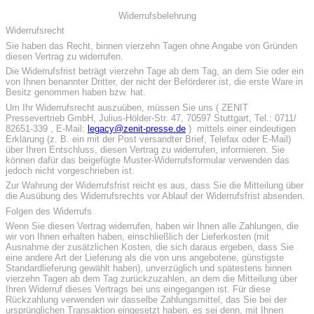
Widerrufsbelehrung
Widerrufsrecht
Sie haben das Recht, binnen vierzehn Tagen ohne Angabe von Gründen
diesen Vertrag zu widerrufen.
Die Widerrufsfrist beträgt vierzehn Tage ab dem Tag, an dem Sie oder ein
von Ihnen benannter Dritter, der nicht der Beförderer ist, die erste Ware in
Besitz genommen haben bzw. hat.
Um Ihr Widerrufsrecht auszuüben, müssen Sie uns ( ZENIT
Pressevertrieb GmbH, Julius-Hölder-Str. 47, 70597 Stuttgart, Tel.: 0711/
82651-339 , E-Mail:
legacy@zenit-presse.de
) mittels einer eindeutigen
Erklärung (z. B. ein mit der Post versandter Brief, Telefax oder E-Mail)
über Ihren Entschluss, diesen Vertrag zu widerrufen, informieren. Sie
können dafür das beigefügte Muster-Widerrufsformular verwenden das
jedoch nicht vorgeschrieben ist.
Zur Wahrung der Widerrufsfrist reicht es aus, dass Sie die Mitteilung über
die Ausübung des Widerrufsrechts vor Ablauf der Widerrufsfrist absenden.
Folgen des Widerrufs
Wenn Sie diesen Vertrag widerrufen, haben wir Ihnen alle Zahlungen, die
wir von Ihnen erhalten haben, einschließlich der Lieferkosten (mit
Ausnahme der zusätzlichen Kosten, die sich daraus ergeben, dass Sie
eine andere Art der Lieferung als die von uns angebotene, günstigste
Standardlieferung gewählt haben), unverzüglich und spätestens binnen
vierzehn Tagen ab dem Tag zurückzuzahlen, an dem die Mitteilung über
Ihren Widerruf dieses Vertrags bei uns eingegangen ist. Für diese
Rückzahlung verwenden wir dasselbe Zahlungsmittel, das Sie bei der
ursprünglichen Transaktion eingesetzt haben, es sei denn, mit Ihnen