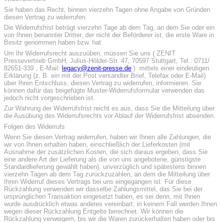
Sie haben das Recht, binnen vierzehn Tagen ohne Angabe von Gründen
diesen Vertrag zu widerrufen.
Die Widerrufsfrist beträgt vierzehn Tage ab dem Tag, an dem Sie oder ein
von Ihnen benannter Dritter, der nicht der Beförderer ist, die erste Ware in
Besitz genommen haben bzw. hat.
Um Ihr Widerrufsrecht auszuüben, müssen Sie uns ( ZENIT
Pressevertrieb GmbH, Julius-Hölder-Str. 47, 70597 Stuttgart, Tel.: 0711/
82651-339 , E-Mail:
legacy@zenit-presse.de
) mittels einer eindeutigen
Erklärung (z. B. ein mit der Post versandter Brief, Telefax oder E-Mail)
über Ihren Entschluss, diesen Vertrag zu widerrufen, informieren. Sie
können dafür das beigefügte Muster-Widerrufsformular verwenden das
jedoch nicht vorgeschrieben ist.
Zur Wahrung der Widerrufsfrist reicht es aus, dass Sie die Mitteilung über
die Ausübung des Widerrufsrechts vor Ablauf der Widerrufsfrist absenden.
Folgen des Widerrufs
Wenn Sie diesen Vertrag widerrufen, haben wir Ihnen alle Zahlungen, die
wir von Ihnen erhalten haben, einschließlich der Lieferkosten (mit
Ausnahme der zusätzlichen Kosten, die sich daraus ergeben, dass Sie
eine andere Art der Lieferung als die von uns angebotene, günstigste
Standardlieferung gewählt haben), unverzüglich und spätestens binnen
vierzehn Tagen ab dem Tag zurückzuzahlen, an dem die Mitteilung über
Ihren Widerruf dieses Vertrags bei uns eingegangen ist. Für diese
Rückzahlung verwenden wir dasselbe Zahlungsmittel, das Sie bei der
ursprünglichen Transaktion eingesetzt haben, es sei denn, mit Ihnen
wurde ausdrücklich etwas anderes vereinbart; in keinem Fall werden Ihnen
wegen dieser Rückzahlung Entgelte berechnet. Wir können die
Rückzahlung verweigern, bis wir die Waren zurückerhalten haben oder bis