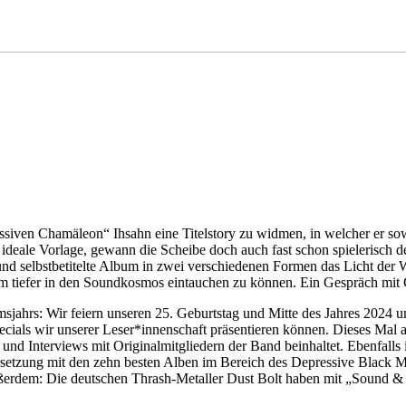
ssiven Chamäleon“ Ihsahn eine Titelstory zu widmen, in welcher er so
ie ideale Vorlage, gewann die Scheibe doch auch fast schon spielerisc
d selbstbetitelte Album in zwei verschiedenen Formen das Licht der Wel
 tiefer in den Soundkosmos eintauchen zu können. Ein Gespräch mit Co
jahrs: Wir feiern unseren 25. Geburtstag und Mitte des Jahres 2024 u
ecials wir unserer Leser*innenschaft präsentieren können. Dieses Mal a
t und Interviews mit Originalmitgliedern der Band beinhaltet. Ebenfal
setzung mit den zehn besten Alben im Bereich des Depressive Black M
dem: Die deutschen Thrash-Metaller Dust Bolt haben mit „Sound & Fury