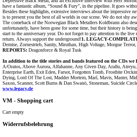
Depressive Black Metal, and an exclusive interview with Herr Morbi
have a fantastic album, “Sound & Fury”, in the pipeline. It goes witho
Besides these highlights, extensive interviews about the impressive n
is to present you the best of all worlds in our scene. We do not shy aw
The comeback of the Norwegian Black Metallers Koldbrann also deserves
unfortunately, have been gone for some time, but their history is being
start to the anniversary year. Do not forget to pay attention to the li
return. Always support the underground!
1. LEGACY-COMPILAT
Demise, Zornestrieb, Sanity, Miruthan, High Voltage, Morgue Terr
REPORTS:
Dragonforce & Royal Tusk
In addition to the title stories and bands featured on the CDs we 
A/Oratos, Above Aurora, Alfahanne, Any Given Day, Arallu, Atreyu,
Enterprise Earth, Exit Eden, Farsot, Forgotten Tomb, Frostbite Orckin
Dying, Lord Of The Lost, Madder Mortem, Marí, Mavis, Master, Midj
Saxon, Scanner, Scott Burns & Dan Swanö, Stoneman, Suicide Circ
www.legacy.de
VM - Shopping cart
Cart empty
Widerrufsbelehrung