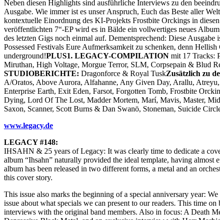
Neben diesen Highlights sind ausführliche Interviews zu den beeind
Ausgabe. Wie immer ist es unser Anspruch, Euch das Beste aller Welt
kontextuelle Einordnung des KI-Projekts Frostbite Orckings in dies
veröffentlichten 7“-EP wird es in Bälde ein vollwertiges neues Albu
des letzten Gigs noch einmal auf. Dementsprechend: Diese Ausgabe ist
Possessed Festivals Eure Aufmerksamkeit zu schenken, denn Hellish C
underground!
PLUS1. LEGACY-COMPILATION
mit 17 Tracks: 
Miruthan, High Voltage, Morgue Terror, SLM, Corpsepain & Blud R
STUDIOBERICHTE:
Dragonforce & Royal Tusk
Zusätzlich zu d
A/Oratos, Above Aurora, Alfahanne, Any Given Day, Arallu, Atreyu,
Enterprise Earth, Exit Eden, Farsot, Forgotten Tomb, Frostbite Orckin
Dying, Lord Of The Lost, Madder Mortem, Marí, Mavis, Master, Midj
Saxon, Scanner, Scott Burns & Dan Swanö, Stoneman, Suicide Circ
www.legacy.de
LEGACY #148:
IHSAHN & 25 years of Legacy: It was clearly time to dedicate a cover
album “Ihsahn” naturally provided the ideal template, having almost ef
album has been released in two different forms, a metal and an orchest
this cover story.
This issue also marks the beginning of a special anniversary year: We
issue about what specials we can present to our readers. This time on
interviews with the original band members. Also in focus: A Death Met