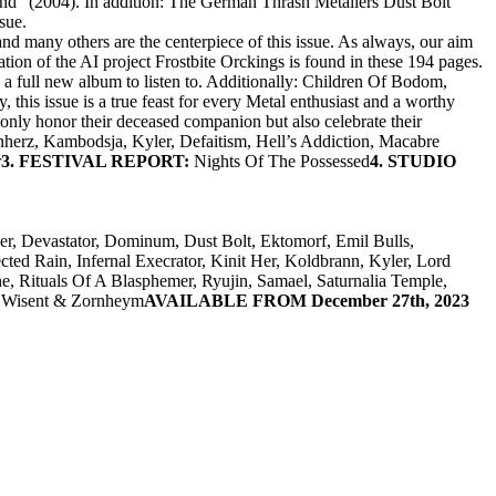
nd” (2004). In addition: The German Thrash Metallers Dust Bolt
sue.
nd many others are the centerpiece of this issue. As always, our aim
ation of the AI project Frostbite Orckings is found in these 194 pages.
 a full new album to listen to. Additionally: Children Of Bodom,
, this issue is a true feast for every Metal enthusiast and a worthy
ot only honor their deceased companion but also celebrate their
enherz, Kambodsja, Kyler, Defaitism, Hell’s Addiction, Macabre
r
3. FESTIVAL REPORT:
Nights Of The Possessed
4. STUDIO
er, Devastator, Dominum, Dust Bolt, Ektomorf, Emil Bulls,
ected Rain, Infernal Execrator, Kinit Her, Koldbrann, Kyler, Lord
, Rituals Of A Blasphemer, Ryujin, Samael, Saturnalia Temple,
, Wisent & Zornheym
AVAILABLE FROM December 27th, 2023