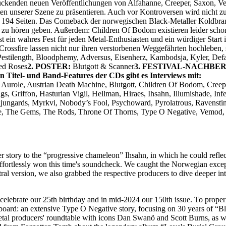
ruckenden neuen Veröffentlichungen von Alfahanne, Creeper, Saxon, Ve
en unserer Szene zu präsentieren. Auch vor Kontroversen wird nicht zu
en 194 Seiten. Das Comeback der norwegischen Black-Metaller Koldbra
m zu hören geben. Außerdem: Children Of Bodom existieren leider schon
 ein wahres Fest für jeden Metal-Enthusiasten und ein würdiger Start 
rossfire lassen nicht nur ihren verstorbenen Weggefährten hochleben, 
Pestilength, Bloodphemy, Adversus, Eisenherz, Kambodsja, Kyler, Defai
ed Roses
2. POSTER:
Blutgott & Scanner
3. FESTIVAL-NACHBER
en Titel- und Band-Features der CDs gibt es Interviews mit:
 Aurole, Austrian Death Machine, Blutgott, Children Of Bodom, Creep
gs, Griffon, Hasturian Vigil, Hellman, Hiraes, Ihsahn, Illumishade, Inf
ungards, Myrkvi, Nobody’s Fool, Psychoward, Pyrolatrous, Ravenstine
le, The Gems, The Rods, Throne Of Thorns, Type O Negative, Vemod
 story to the “progressive chameleon” Ihsahn, in which he could refle
fortlessly won this time's soundcheck. We caught the Norwegian exceptio
ral version, we also grabbed the respective producers to dive deeper in
 celebrate our 25th birthday and in mid-2024 our 150th issue. To proper
 board: an extensive Type O Negative story, focusing on 30 years of “B
al producers' roundtable with icons Dan Swanö and Scott Burns, as well 