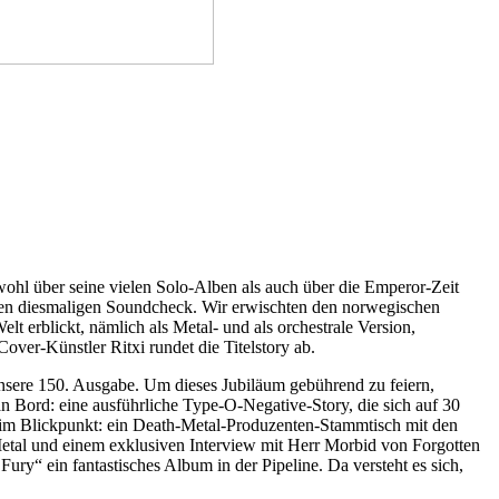
wohl über seine vielen Solo-Alben als auch über die Emperor-Zeit
h den diesmaligen Soundcheck. Wir erwischten den norwegischen
t erblickt, nämlich als Metal- und als orchestrale Version,
ver-Künstler Ritxi rundet die Titelstory ab.
nsere 150. Ausgabe. Um dieses Jubiläum gebührend zu feiern,
n Bord: eine ausführliche Type-O-Negative-Story, die sich auf 30
ls im Blickpunkt: ein Death-Metal-Produzenten-Stammtisch mit den
etal und einem exklusiven Interview mit Herr Morbid von Forgotten
“ ein fantastisches Album in der Pipeline. Da versteht es sich,