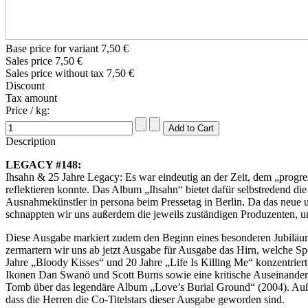
Base price for variant
7,50 €
Sales price
7,50 €
Sales price without tax
7,50 €
Discount
Tax amount
Price / kg:
Description
LEGACY #148:
Ihsahn & 25 Jahre Legacy: Es war eindeutig an der Zeit, dem „progre
reflektieren konnte. Das Album „Ihsahn“ bietet dafür selbstredend d
Ausnahmekünstler in persona beim Pressetag in Berlin. Da das neue un
schnappten wir uns außerdem die jeweils zuständigen Produzenten, um
Diese Ausgabe markiert zudem den Beginn eines besonderen Jubiläums
zermartern wir uns ab jetzt Ausgabe für Ausgabe das Hirn, welche Sp
Jahre „Bloody Kisses“ und 20 Jahre „Life Is Killing Me“ konzentrier
Ikonen Dan Swanö und Scott Burns sowie eine kritische Auseinander
Tomb über das legendäre Album „Love’s Burial Ground“ (2004). Außer
dass die Herren die Co-Titelstars dieser Ausgabe geworden sind.