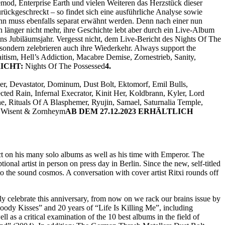
mod, Enterprise Earth und vielen Weiteren das Herzstück dieser
rückgeschreckt – so findet sich eine ausführliche Analyse sowie
nn muss ebenfalls separat erwähnt werden. Denn nach einer nun
 länger nicht mehr, ihre Geschichte lebt aber durch ein Live-Album
ins Jubiläumsjahr. Vergesst nicht, dem Live-Bericht des Nights Of The
sondern zelebrieren auch ihre Wiederkehr. Always support the
tism, Hell’s Addiction, Macabre Demise, Zornestrieb, Sanity,
ICHT:
Nights Of The Possessed
4.
er, Devastator, Dominum, Dust Bolt, Ektomorf, Emil Bulls,
ected Rain, Infernal Execrator, Kinit Her, Koldbrann, Kyler, Lord
, Rituals Of A Blasphemer, Ryujin, Samael, Saturnalia Temple,
, Wisent & Zornheym
AB DEM 27.12.2023 ERHÄLTLICH
ct on his many solo albums as well as his time with Emperor. The
nal artist in person on press day in Berlin. Since the new, self-titled
to the sound cosmos. A conversation with cover artist Ritxi rounds off
ly celebrate this anniversary, from now on we rack our brains issue by
loody Kisses” and 20 years of “Life Is Killing Me”, including
as a critical examination of the 10 best albums in the field of