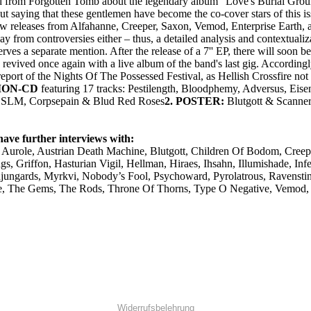
d from Forgotten Tomb about the legendary album “Love's Burial Grou
ut saying that these gentlemen have become the co-cover stars of this is
ew releases from Alfahanne, Creeper, Saxon, Vemod, Enterprise Earth, a
ay from controversies either – thus, a detailed analysis and contextualiz
 a separate mention. After the release of a 7'' EP, there will soon be
 revived once again with a live album of the band's last gig. Accordingly
ve report of the Nights Of The Possessed Festival, as Hellish Crossfire n
ION-CD
featuring 17 tracks: Pestilength, Bloodphemy, Adversus, Eis
or, SLM, Corpsepain & Blud Red Roses
2. POSTER:
Blutgott & Scanne
have further interviews with:
 Aurole, Austrian Death Machine, Blutgott, Children Of Bodom, Creep
gs, Griffon, Hasturian Vigil, Hellman, Hiraes, Ihsahn, Illumishade, Inf
ungards, Myrkvi, Nobody’s Fool, Psychoward, Pyrolatrous, Ravenstine
le, The Gems, The Rods, Throne Of Thorns, Type O Negative, Vemod
Widerrufsbelehrung