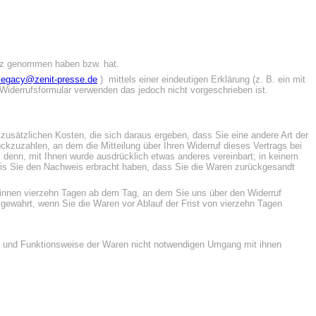
sitz genommen haben bzw. hat.
legacy@zenit-presse.de
) mittels einer eindeutigen Erklärung (z. B. ein mit
r-Widerrufsformular verwenden das jedoch nicht vorgeschrieben ist.
 zusätzlichen Kosten, die sich daraus ergeben, dass Sie eine andere Art der
kzuzahlen, an dem die Mitteilung über Ihren Widerruf dieses Vertrags bei
 denn, mit Ihnen wurde ausdrücklich etwas anderes vereinbart; in keinem
bis Sie den Nachweis erbracht haben, dass Sie die Waren zurückgesandt
s binnen vierzehn Tagen ab dem Tag, an dem Sie uns über den Widerruf
ewahrt, wenn Sie die Waren vor Ablauf der Frist von vierzehn Tagen
en und Funktionsweise der Waren nicht notwendigen Umgang mit ihnen