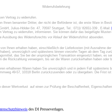
Widerrufsbelehrung
en Vertrag zu widerrufen.
n Ihnen benannter Dritter, der nicht der Beförderer ist, die erste Ware in Be
bH, Julius-Hölder-Str. 47, 70597 Stuttgart, Tel.: 0711/ 82651-339 , E-Mail:
en Vertrag zu widerrufen, informieren. Sie können dafür das beigefügte Muste
die Ausübung des Widerrufsrechts vor Ablauf der Widerrufsfrist absenden.
 von Ihnen erhalten haben, einschließlich der Lieferkosten (mit Ausnahme der
t haben), unverzüglich und spätestens binnen vierzehn Tagen ab dem Tag zurüc
smittel, das Sie bei der ursprünglichen Transaktion eingesetzt haben, es sei
n die Rückzahlung verweigern, bis wir die Waren zurückerhalten haben oder 
anderen erhaltenen Waren haben Sie unverzüglich und in jedem Fall spätesten
mweg 49-57, 10318 Berlin zurückzusenden oder zu übergeben. Die Frist ist g
 dieser Wertverlust auf einen zur Prüfung der Beschaffenheit, Eigenschaft
tenschutzhinweis
des DI Presseverlages.