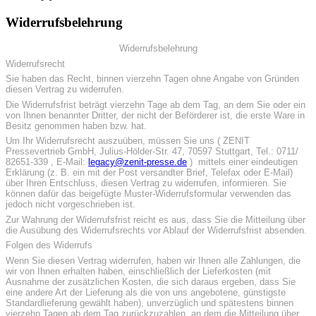
Widerrufsbelehrung
Widerrufsbelehrung
Widerrufsrecht
Sie haben das Recht, binnen vierzehn Tagen ohne Angabe von Gründen
diesen Vertrag zu widerrufen.
Die Widerrufsfrist beträgt vierzehn Tage ab dem Tag, an dem Sie oder ein
von Ihnen benannter Dritter, der nicht der Beförderer ist, die erste Ware in
Besitz genommen haben bzw. hat.
Um Ihr Widerrufsrecht auszuüben, müssen Sie uns ( ZENIT
Pressevertrieb GmbH, Julius-Hölder-Str. 47, 70597 Stuttgart, Tel.: 0711/
82651-339 , E-Mail:
legacy@zenit-presse.de
) mittels einer eindeutigen
Erklärung (z. B. ein mit der Post versandter Brief, Telefax oder E-Mail)
über Ihren Entschluss, diesen Vertrag zu widerrufen, informieren. Sie
können dafür das beigefügte Muster-Widerrufsformular verwenden das
jedoch nicht vorgeschrieben ist.
Zur Wahrung der Widerrufsfrist reicht es aus, dass Sie die Mitteilung über
die Ausübung des Widerrufsrechts vor Ablauf der Widerrufsfrist absenden.
Folgen des Widerrufs
Wenn Sie diesen Vertrag widerrufen, haben wir Ihnen alle Zahlungen, die
wir von Ihnen erhalten haben, einschließlich der Lieferkosten (mit
Ausnahme der zusätzlichen Kosten, die sich daraus ergeben, dass Sie
eine andere Art der Lieferung als die von uns angebotene, günstigste
Standardlieferung gewählt haben), unverzüglich und spätestens binnen
vierzehn Tagen ab dem Tag zurückzuzahlen, an dem die Mitteilung über