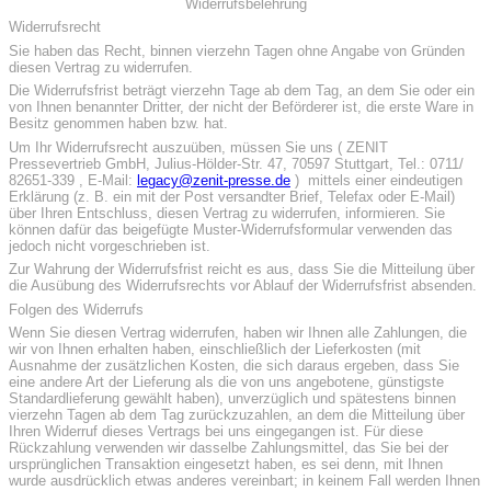
Widerrufsbelehrung
Widerrufsrecht
Sie haben das Recht, binnen vierzehn Tagen ohne Angabe von Gründen
diesen Vertrag zu widerrufen.
Die Widerrufsfrist beträgt vierzehn Tage ab dem Tag, an dem Sie oder ein
von Ihnen benannter Dritter, der nicht der Beförderer ist, die erste Ware in
Besitz genommen haben bzw. hat.
Um Ihr Widerrufsrecht auszuüben, müssen Sie uns ( ZENIT
Pressevertrieb GmbH, Julius-Hölder-Str. 47, 70597 Stuttgart, Tel.: 0711/
82651-339 , E-Mail:
legacy@zenit-presse.de
) mittels einer eindeutigen
Erklärung (z. B. ein mit der Post versandter Brief, Telefax oder E-Mail)
über Ihren Entschluss, diesen Vertrag zu widerrufen, informieren. Sie
können dafür das beigefügte Muster-Widerrufsformular verwenden das
jedoch nicht vorgeschrieben ist.
Zur Wahrung der Widerrufsfrist reicht es aus, dass Sie die Mitteilung über
die Ausübung des Widerrufsrechts vor Ablauf der Widerrufsfrist absenden.
Folgen des Widerrufs
Wenn Sie diesen Vertrag widerrufen, haben wir Ihnen alle Zahlungen, die
wir von Ihnen erhalten haben, einschließlich der Lieferkosten (mit
Ausnahme der zusätzlichen Kosten, die sich daraus ergeben, dass Sie
eine andere Art der Lieferung als die von uns angebotene, günstigste
Standardlieferung gewählt haben), unverzüglich und spätestens binnen
vierzehn Tagen ab dem Tag zurückzuzahlen, an dem die Mitteilung über
Ihren Widerruf dieses Vertrags bei uns eingegangen ist. Für diese
Rückzahlung verwenden wir dasselbe Zahlungsmittel, das Sie bei der
ursprünglichen Transaktion eingesetzt haben, es sei denn, mit Ihnen
wurde ausdrücklich etwas anderes vereinbart; in keinem Fall werden Ihnen