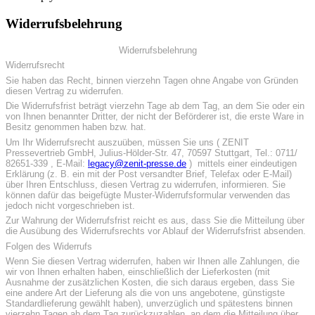
Widerrufsbelehrung
Widerrufsbelehrung
Widerrufsrecht
Sie haben das Recht, binnen vierzehn Tagen ohne Angabe von Gründen
diesen Vertrag zu widerrufen.
Die Widerrufsfrist beträgt vierzehn Tage ab dem Tag, an dem Sie oder ein
von Ihnen benannter Dritter, der nicht der Beförderer ist, die erste Ware in
Besitz genommen haben bzw. hat.
Um Ihr Widerrufsrecht auszuüben, müssen Sie uns ( ZENIT
Pressevertrieb GmbH, Julius-Hölder-Str. 47, 70597 Stuttgart, Tel.: 0711/
82651-339 , E-Mail:
legacy@zenit-presse.de
) mittels einer eindeutigen
Erklärung (z. B. ein mit der Post versandter Brief, Telefax oder E-Mail)
über Ihren Entschluss, diesen Vertrag zu widerrufen, informieren. Sie
können dafür das beigefügte Muster-Widerrufsformular verwenden das
jedoch nicht vorgeschrieben ist.
Zur Wahrung der Widerrufsfrist reicht es aus, dass Sie die Mitteilung über
die Ausübung des Widerrufsrechts vor Ablauf der Widerrufsfrist absenden.
Folgen des Widerrufs
Wenn Sie diesen Vertrag widerrufen, haben wir Ihnen alle Zahlungen, die
wir von Ihnen erhalten haben, einschließlich der Lieferkosten (mit
Ausnahme der zusätzlichen Kosten, die sich daraus ergeben, dass Sie
eine andere Art der Lieferung als die von uns angebotene, günstigste
Standardlieferung gewählt haben), unverzüglich und spätestens binnen
vierzehn Tagen ab dem Tag zurückzuzahlen, an dem die Mitteilung über