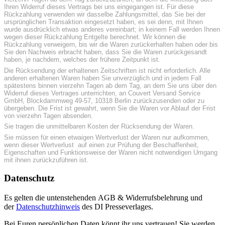
Ihren Widerruf dieses Vertrags bei uns eingegangen ist. Für diese
Rückzahlung verwenden wir dasselbe Zahlungsmittel, das Sie bei der
ursprünglichen Transaktion eingesetzt haben, es sei denn, mit Ihnen
wurde ausdrücklich etwas anderes vereinbart; in keinem Fall werden Ihnen
wegen dieser Rückzahlung Entgelte berechnet. Wir können die
Rückzahlung verweigern, bis wir die Waren zurückerhalten haben oder bis
Sie den Nachweis erbracht haben, dass Sie die Waren zurückgesandt
haben, je nachdem, welches der frühere Zeitpunkt ist.
Die Rücksendung der erhaltenen Zeitschriften ist nicht erforderlich. Alle
anderen erhaltenen Waren haben Sie unverzüglich und in jedem Fall
spätestens binnen vierzehn Tagen ab dem Tag, an dem Sie uns über den
Widerruf dieses Vertrages unterrichten, an Couvert Versand Service
GmbH, Blockdammweg 49-57, 10318 Berlin zurückzusenden oder zu
übergeben. Die Frist ist gewahrt, wenn Sie die Waren vor Ablauf der Frist
von vierzehn Tagen absenden.
Sie tragen die unmittelbaren Kosten der Rücksendung der Waren.
Sie müssen für einen etwaigen Wertverlust der Waren nur aufkommen,
wenn dieser Wertverlust auf einen zur Prüfung der Beschaffenheit,
Eigenschaften und Funktionsweise der Waren nicht notwendigen Umgang
mit ihnen zurückzuführen ist.
Datenschutz
Es gelten die untenstehenden AGB & Widerrufsbelehrung und
der
Datenschutzhinweis
des DI Presseverlages.
Bei Euren persönlichen Daten könnt ihr uns vertrauen! Sie werden