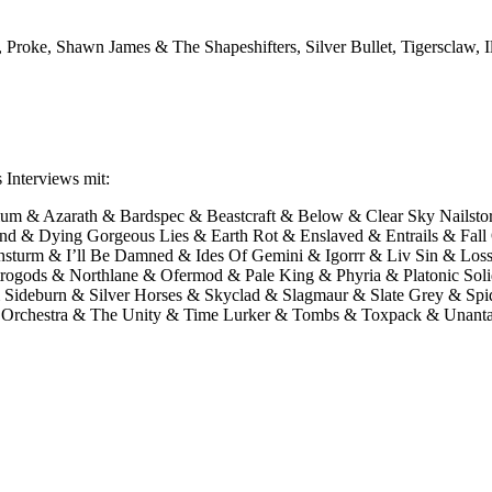
 Proke, Shawn James & The Shapeshifters, Silver Bullet, Tigersclaw, 
 Interviews mit:
um & Azarath & Bardspec & Beastcraft & Below & Clear Sky Nailsto
d & Dying Gorgeous Lies & Earth Rot & Enslaved & Entrails & Fall
turm & I’ll Be Damned & Ides Of Gemini & Igorrr & Liv Sin & Los
ogods & Northlane & Ofermod & Pale King & Phyria & Platonic Sol
& Sideburn & Silver Horses & Skyclad & Slagmaur & Slate Grey & Sp
ight Orchestra & The Unity & Time Lurker & Tombs & Toxpack & Una