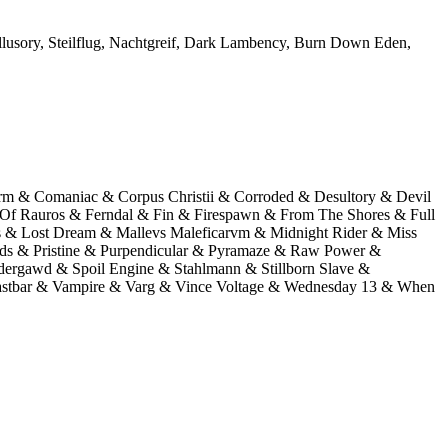
Illusory, Steilflug, Nachtgreif, Dark Lambency, Burn Down Eden,
rm & Comaniac & Corpus Christii & Corroded & Desultory & Devil
 Of Rauros & Ferndal & Fin & Firespawn & From The Shores & Full
s & Lost Dream & Mallevs Maleficarvm & Midnight Rider & Miss
ids & Pristine & Purpendicular & Pyramaze & Raw Power &
idergawd & Spoil Engine & Stahlmann & Stillborn Slave &
ntastbar & Vampire & Varg & Vince Voltage & Wednesday 13 & When