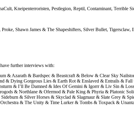
Cult, Kneipenterroristen, Pestlegion, Reptil, Contaminant, Terrible 
 Proke, Shawn James & The Shapeshifters, Silver Bullet, Tigersclaw, 
have further interviews with:
um & Azarath & Bardspec & Beastcraft & Below & Clear Sky Nailsto
d & Dying Gorgeous Lies & Earth Rot & Enslaved & Entrails & Fall
turm & I’ll Be Damned & Ides Of Gemini & Igorrr & Liv Sin & Los
ogods & Northlane & Ofermod & Pale King & Phyria & Platonic Sol
& Sideburn & Silver Horses & Skyclad & Slagmaur & Slate Grey & Sp
ight Orchestra & The Unity & Time Lurker & Tombs & Toxpack & Una