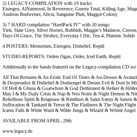
2) LEGACY-COMPILATION with 19 tracks:
Eisregen, AlNamrood, In Reverence, Guerra Total, Killing Age, Magna
Andreas Budweiser, Abcst, Sanguine Pluit, Maggot Colony
3) 7 HARD compilation “HardPack IV” with 20 songs:
Yiek, Slate Grey, Silver Horses, Rubbish, Maggie’s Madness, Creeon,
Days Of Grace, The Strobez, Everyday I Die, Ten-4, Platonic Solids
4 POSTERS: Memoriam, Eisregen, Disbelief, Reptil
STUDIO-REPORTS: Orden Ogan, Order, Iced Earth, Reptil
Additionally to the bands featured on the Legacy-compilation CD we 
All That Remains & An Erotic End Of Times & Au-Dessus & Avatari
& Dezperadoz & Disbelief & Dodsengel & Dream Evil & Dust In Min
Of Hell & Ghusa & Goatwhore & God Dethroned & Helker & Höllens
May I & My Daily Crisis & Nap & Neo Noire & Night Demon & Nitr
Rebellious Spirit & Reignsaw & Rimthurs & Saint Astray & Saturn 
Suffocation & Tankard & Terror & The Flatliners & The Night Fl
Icarus Falls & White Ward & Wilde Jungs & Wizard & Wömit Angel
AVAILABLE FROM APRIL, 29th
www.legacy.de