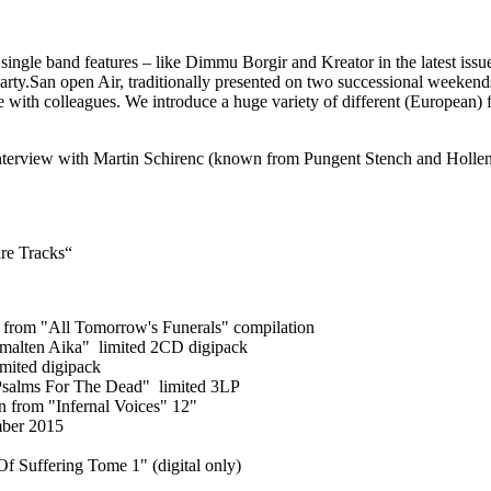
single band features – like Dimmu Borgir and Kreator in the latest issue
arty.San open Air, traditionally presented on two successional weekends
 with colleagues. We introduce a huge variety of different (European) fe
n interview with Martin Schirenc (known from Pungent Stench and Hollen
re Tracks“
rom "All Tomorrow's Funerals" compilation
alten Aika" limited 2CD digipack
mited digipack
salms For The Dead" limited 3LP
 from "Infernal Voices" 12"
mber 2015
Suffering Tome 1" (digital only)