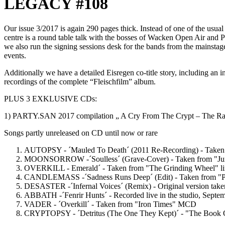
LEGACY #108
Our issue 3/2017 is again 290 pages thick. Instead of one of the usual 
centre is a round table talk with the bosses of Wacken Open Air and P
we also run the signing sessions desk for the bands from the mainstage
events.
Additionally we have a detailed Eisregen co-title story, including a
recordings of the complete “Fleischfilm” album.
PLUS 3 EXKLUSIVE CDs:
1) PARTY.SAN 2017 compilation „ A Cry From The Crypt – The Ra
Songs partly unreleased on CD until now or rare
AUTOPSY - ´Mauled To Death´ (2011 Re-Recording) - Taken f
MOONSORROW -´Soulless´ (Grave-Cover) - Taken from "Jum
OVERKILL - Emerald´ - Taken from "The Grinding Wheel" li
CANDLEMASS -´Sadness Runs Deep´ (Edit) - Taken from "P
DESASTER -´Infernal Voices´ (Remix) - Original version taken
ABBATH -´Fenrir Hunts´ - Recorded live in the studio, Septe
VADER - ´Overkill´ - Taken from "Iron Times" MCD
CRYPTOPSY - ´Detritus (The One They Kept)´ - "The Book Of 