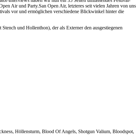
tor-Interviews haben wir nun ein 35 Seiten umfassendes Festival-
Open Air und Party.San Open Air, letzteres seit vielen Jahren von uns
tivals vor und ermöglichen verschiedene Blickwinkel hinter die
t Stench und Hollenthon), der als Externer den ausgestiegenen
Sickness, Höllensturm, Blood Of Angels, Shotgun Valium, Bloodspot,