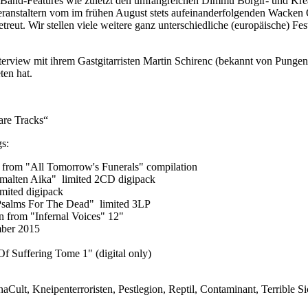
en Band-Features wie zuletzt den umfangreichen Dimmu Borgir- und Krea
 Veranstaltern vom im frühen August stets aufeinanderfolgenden Wacken 
ut. Wir stellen viele weitere ganz unterschiedliche (europäische) Fes
terview mit ihrem Gastgitarristen Martin Schirenc (bekannt von Pungen
ten hat.
re Tracks“
gs:
rom "All Tomorrow's Funerals" compilation
alten Aika" limited 2CD digipack
mited digipack
salms For The Dead" limited 3LP
 from "Infernal Voices" 12"
mber 2015
Suffering Tome 1" (digital only)
Cult, Kneipenterroristen, Pestlegion, Reptil, Contaminant, Terrible 