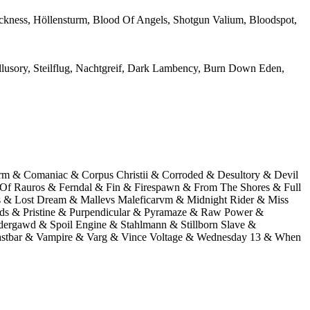
Sickness, Höllensturm, Blood Of Angels, Shotgun Valium, Bloodspot,
Illusory, Steilflug, Nachtgreif, Dark Lambency, Burn Down Eden,
rm & Comaniac & Corpus Christii & Corroded & Desultory & Devil
 Of Rauros & Ferndal & Fin & Firespawn & From The Shores & Full
s & Lost Dream & Mallevs Maleficarvm & Midnight Rider & Miss
ids & Pristine & Purpendicular & Pyramaze & Raw Power &
idergawd & Spoil Engine & Stahlmann & Stillborn Slave &
ntastbar & Vampire & Varg & Vince Voltage & Wednesday 13 & When