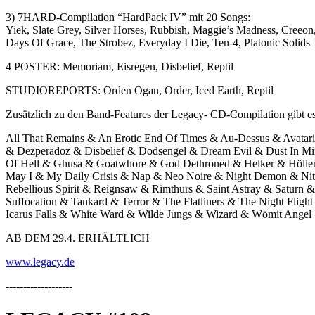
3) 7HARD-Compilation “HardPack IV” mit 20 Songs:
Yiek, Slate Grey, Silver Horses, Rubbish, Maggie’s Madness, Creeon,
Days Of Grace, The Strobez, Everyday I Die, Ten-4, Platonic Solids
4 POSTER: Memoriam, Eisregen, Disbelief, Reptil
STUDIOREPORTS: Orden Ogan, Order, Iced Earth, Reptil
Zusätzlich zu den Band-Features der Legacy- CD-Compilation gibt es
All That Remains & An Erotic End Of Times & Au-Dessus & Avatari
& Dezperadoz & Disbelief & Dodsengel & Dream Evil & Dust In Min
Of Hell & Ghusa & Goatwhore & God Dethroned & Helker & Höllens
May I & My Daily Crisis & Nap & Neo Noire & Night Demon & Nitr
Rebellious Spirit & Reignsaw & Rimthurs & Saint Astray & Saturn 
Suffocation & Tankard & Terror & The Flatliners & The Night Fl
Icarus Falls & White Ward & Wilde Jungs & Wizard & Wömit Angel
AB DEM 29.4. ERHÄLTLICH
www.legacy.de
-------------------