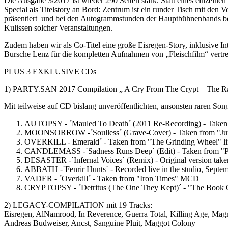
Die Ausgabe 3/2017 ist wieder 290 Seiten stark. Statt eines einzeln
Special als Titelstory an Bord: Zentrum ist ein runder Tisch mit den
präsentiert und bei den Autogrammstunden der Hauptbühnenbands betre
Kulissen solcher Veranstaltungen.
Zudem haben wir als Co-Titel eine große Eisregen-Story, inklusive In
Bursche Lenz für die kompletten Aufnahmen von „Fleischfilm“ vertre
PLUS 3 EXKLUSIVE CDs
1) PARTY.SAN 2017 Compilation „ A Cry From The Crypt – The Ra
Mit teilweise auf CD bislang unveröffentlichten, ansonsten raren Son
AUTOPSY - ´Mauled To Death´ (2011 Re-Recording) - Taken f
MOONSORROW -´Soulless´ (Grave-Cover) - Taken from "Jum
OVERKILL - Emerald´ - Taken from "The Grinding Wheel" li
CANDLEMASS -´Sadness Runs Deep´ (Edit) - Taken from "P
DESASTER -´Infernal Voices´ (Remix) - Original version taken
ABBATH -´Fenrir Hunts´ - Recorded live in the studio, Septe
VADER - ´Overkill´ - Taken from "Iron Times" MCD
CRYPTOPSY - ´Detritus (The One They Kept)´ - "The Book Of 
2) LEGACY-COMPILATION mit 19 Tracks:
Eisregen, AlNamrood, In Reverence, Guerra Total, Killing Age, Magna
Andreas Budweiser, Ancst, Sanguine Pluit, Maggot Colony