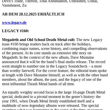
Devil’s Trade, Therion, Total Annihilation, Unleashed, Uuhai,
Vanishment, Zu
AB DEM 28.12.2025 ERHÄLTLICH
www.legacy.de
LEGACY #160:
Megadeth and Old School Death Metal cult:
The new Legacy
issue #160 brings readers back on track after the holidays,
combining major names, scene history, and compelling observations
of the present. At its core stands an extensive title story on
Megadeth: In the context of the new album, Dave Mustaine
announced that it will be the band’s final studio release. The record
went straight to number one in the Legacy Soundcheck – a more
than worthy farewell. For the cover feature, the editorial team spoke
at length with Dave Mustaine himself, as well as with the other band
members, about the album, the past, and the legacy of one of the
most influential Thrash Metal bands of all time.
An equally weighty second focus is the large 16-page Death Metal
special, dedicated to a pivotal moment in the genre’s history: the
year 1991, when Death Metal firmly established itself and a
multitude of now-legendary albums were released. The special
examines what was happening in the scene at the time, reassesses