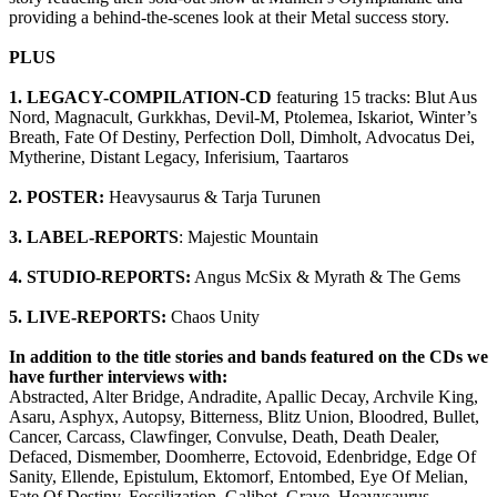
providing a behind-the-scenes look at their Metal success story.
PLUS
1. LEGACY-COMPILATION-CD
featuring 15 tracks: Blut Aus
Nord, Magnacult, Gurkkhas, Devil-M, Ptolemea, Iskariot, Winter’s
Breath, Fate Of Destiny, Perfection Doll, Dimholt, Advocatus Dei,
Mytherine, Distant Legacy, Inferisium, Taartaros
2. POSTER:
Heavysaurus & Tarja Turunen
3. LABEL-REPORTS
: Majestic Mountain
4. STUDIO-REPORTS:
Angus McSix & Myrath & The Gems
5. LIVE-REPORTS:
Chaos Unity
In addition to the title stories and bands featured on the CDs we
have further interviews with:
Abstracted, Alter Bridge, Andradite, Apallic Decay, Archvile King,
Asaru, Asphyx, Autopsy, Bitterness, Blitz Union, Bloodred, Bullet,
Cancer, Carcass, Clawfinger, Convulse, Death, Death Dealer,
Defaced, Dismember, Doomherre, Ectovoid, Edenbridge, Edge Of
Sanity, Ellende, Epistulum, Ektomorf, Entombed, Eye Of Melian,
Fate Of Destiny, Fossilization, Galibot, Grave, Heavysaurus,