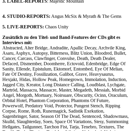
3. LABEL-REPORTS
: Majestic Mountain
4. STUDIO-REPORTS:
Angus McSix & Myrath & The Gems
5. LIVE-REPORTS:
Chaos Unity
Zusätzlich zu den Titel- und Band-Features der CDs gibt es
Interviews mit:
Abstracted, Alter Bridge, Andradite, Apallic Decay, Archvile King,
Asaru, Asphyx, Autopsy, Bitterness, Blitz Union, Bloodred, Bullet,
Cancer, Carcass, Clawfinger, Convulse, Death, Death Dealer,
Defaced, Dismember, Doomherre, Ectovoid, Edenbridge, Edge Of
Sanity, Ellende, Epistulum, Ektomorf, Entombed, Eye Of Melian,
Fate Of Destiny, Fossilization, Galibot, Grave, Heavysaurus,
Hexjakt, Hidas, Hollow Peak, Homegrown, Immolation, Induction,
Jagged City, Kreator, Long Distance Calling, Loudblast, Lychgate,
Martröd, Massacra, Massacre, Master, Megadeth, Messiah, Morbid
Angel, Morgoth, Mortuary, Noirsuare, Obscurity, Ocinn, Oraculum,
Orbital Hotel, Phantom Corporation, Phantoms Of Future,
Powerwolf, Predatory Void, Protector, Pungent Stench, Ripping
Corpse, Rome, Roth, Runemagick, Sadistik Exekution,
Sagenbringer, Sator, Season Of The Dead, Sentenced, Shadowmass,
Skulld, Slaughterday, Soen, Space Of Variations, Stesy, Summoning
Hellgates, Tailgunner, Tarchon Fist, Tarja, Tenebro, Textures, The