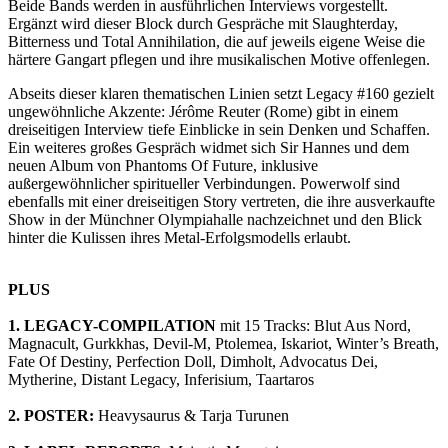
Beide Bands werden in ausführlichen Interviews vorgestellt.
Ergänzt wird dieser Block durch Gespräche mit Slaughterday,
Bitterness und Total Annihilation, die auf jeweils eigene Weise die
härtere Gangart pflegen und ihre musikalischen Motive offenlegen.
Abseits dieser klaren thematischen Linien setzt Legacy #160 gezielt
ungewöhnliche Akzente: Jérôme Reuter (Rome) gibt in einem
dreiseitigen Interview tiefe Einblicke in sein Denken und Schaffen.
Ein weiteres großes Gespräch widmet sich Sir Hannes und dem
neuen Album von Phantoms Of Future, inklusive
außergewöhnlicher spiritueller Verbindungen. Powerwolf sind
ebenfalls mit einer dreiseitigen Story vertreten, die ihre ausverkaufte
Show in der Münchner Olympiahalle nachzeichnet und den Blick
hinter die Kulissen ihres Metal-Erfolgsmodells erlaubt.
PLUS
1.
LEGACY-COMPILATION
mit 15 Tracks: Blut Aus Nord,
Magnacult, Gurkkhas, Devil-M, Ptolemea, Iskariot, Winter’s Breath,
Fate Of Destiny, Perfection Doll, Dimholt, Advocatus Dei,
Mytherine, Distant Legacy, Inferisium, Taartaros
2. POSTER:
Heavysaurus & Tarja Turunen