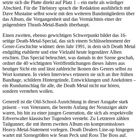
setzte sich die Platte direkt auf Platz 1 – ein mehr als würdiger
Abschied. Für die Titelstory sprach die Redaktion ausführlich mit
Dave Mustaine selbst sowie mit den weiteren Bandmitgliedern über
das Album, die Vergangenheit und das Vermächtnis einer der
prägendsten Thrash-Metal-Bands überhaupt.
Einen zweiten, ebenso gewichtigen Schwerpunkt bildet das 16-
seitige Death-Metal-Special, das sich einem Schlüsselmoment der
Genre-Geschichte widmet: dem Jahr 1991, in dem sich Death Metal
endgültig etablierte und eine Vielzahl heute legendärer Alben
erschien. Das Special beleuchtet, was damals in der Szene geschah,
ordnet die 40 wichtigsten Veröffentlichungen dieses Jahres aus
heutiger Sicht ein und lässt zahlreiche Ikonen des Genres selbst zu
Wort kommen. In vielen Interviews erinnern sie sich an ihre frühen
Bandtage, schildern Hintergründe, Entwicklungen und Anekdoten –
ein Rundumschlag für alle, die Death Metal nicht nur hören,
sondern verstehen wollen.
Generell ist die Old-School-Ausrichtung in dieser Ausgabe stark
präsent – von Veteranen, die bereits Anfang der Neunziger aktiv
waren, bis hin zu einer jungen Generation, die sich als respektvolle
Erbverwalter klassischer Tugenden versteht. Zu Letzteren zählen
Tailgunner, die mit ihrem zweiten Album ein kompromissloses
Heavy-Metal-Statement vorlegen. Death Dealers Line-up hingegen
wartet mit Szenegrößen wie Sean Peck und Ross The Boss auf.