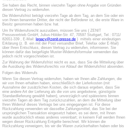
Sie haben das Recht, binnen vierzehn Tagen ohne Angabe von Gründen
diesen Vertrag zu widerrufen.
Die Widerrufsfrist beträgt vierzehn Tage ab dem Tag, an dem Sie oder ein
von Ihnen benannter Dritter, der nicht der Beförderer ist, die erste Ware in
Besitz genommen haben bzw. hat.
Um Ihr Widerrufsrecht auszuüben, müssen Sie uns ( ZENIT
Pressevertrieb GmbH, Julius-Hölder-Str. 47, 70597 Stuttgart, Tel.: 0711/
82651-339 , E-Mail:
legacy@zenit-presse.de
) mittels einer eindeutigen
Erklärung (z. B. ein mit der Post versandter Brief, Telefax oder E-Mail)
über Ihren Entschluss, diesen Vertrag zu widerrufen, informieren. Sie
können dafür das beigefügte Muster-Widerrufsformular verwenden das
jedoch nicht vorgeschrieben ist.
Zur Wahrung der Widerrufsfrist reicht es aus, dass Sie die Mitteilung über
die Ausübung des Widerrufsrechts vor Ablauf der Widerrufsfrist absenden.
Folgen des Widerrufs
Wenn Sie diesen Vertrag widerrufen, haben wir Ihnen alle Zahlungen, die
wir von Ihnen erhalten haben, einschließlich der Lieferkosten (mit
Ausnahme der zusätzlichen Kosten, die sich daraus ergeben, dass Sie
eine andere Art der Lieferung als die von uns angebotene, günstigste
Standardlieferung gewählt haben), unverzüglich und spätestens binnen
vierzehn Tagen ab dem Tag zurückzuzahlen, an dem die Mitteilung über
Ihren Widerruf dieses Vertrags bei uns eingegangen ist. Für diese
Rückzahlung verwenden wir dasselbe Zahlungsmittel, das Sie bei der
ursprünglichen Transaktion eingesetzt haben, es sei denn, mit Ihnen
wurde ausdrücklich etwas anderes vereinbart; in keinem Fall werden Ihnen
wegen dieser Rückzahlung Entgelte berechnet. Wir können die
Rückzahlung verweigern, bis wir die Waren zurückerhalten haben oder bis