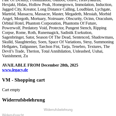
Hexjakt, Hidas, Hollow Peak, Homegrown, Immolation, Induction,
Jagged City, Kreator, Long Distance Calling, Loudblast, Lychgate,
Martröd, Massacra, Massacre, Master, Megadeth, Messiah, Morbid
Angel, Morgoth, Mortuary, Noirsuare, Obscurity, Ocinn, Oraculum,
Orbital Hotel, Phantom Corporation, Phantoms Of Future,
Powerwolf, Predatory Void, Protector, Pungent Stench, Ripping
Corpse, Rome, Roth, Runemagick, Sadistik Exekution,
Sagenbringer, Sator, Season Of The Dead, Sentenced, Shadowmass,
Skulld, Slaughterday, Soen, Space Of Variations, Stesy, Summoning
Hellgates, Tailgunner, Tarchon Fist, Tarja, Tenebro, Textures, The
Devil’s Trade, Therion, Total Annihilation, Unleashed, Uuhai,
Vanishment, Zu
AVAILABLE FROM December 28th, 2025
www.legacy.de
VM - Shopping cart
Cart empty
Widerrufsbelehrung
Widerrufsbelehrung
Widerrufsrecht