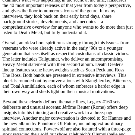
the 40 most important releases of that year from today’s perspective,
and gives the floor to numerous icons of the genre. In many
interviews, they look back on their early band days, share
background stories, developments, and anecdotes – a
comprehensive overview for anyone who wants to do more than just
listen to Death Metal, but truly understand it.
Overall, an old-school spirit runs strongly through this issue – from
veterans who were already active in the early ’90s to a younger
generation that sees itself as respectful custodians of classic virtues.
The latter includes Tailgunner, who deliver an uncompromising
Heavy Metal statement with their second album. Death Dealer's
lineup features scene heavyweights such as Sean Peck and Ross
The Boss. Both bands are presented in extensive interviews. This
block is rounded out by conversations with Slaughterday, Bitterness,
and Total Annihilation, each of whom embraces a harder edge in
their own way and sheds light on their musical motivations.
Beyond these clearly defined thematic lines, Legacy #160 sets
deliberate and unusual accents: Jérôme Reuter (Rome) offers deep
insights into his thinking and creative work in a three-page
interview. Another major conversation is devoted to Sir Hannes and
the new album by Phantoms Of Future, including extraordinary
spiritual connections. Powerwolf are also featured with a three-page
story retracing their sold-out show at Munich’s Olympiahalle and